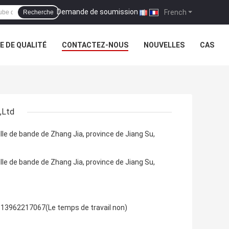
Demande de soumission
|
French
Recherche
 DE QUALITÉ
CONTACTEZ-NOUS
NOUVELLES
CAS
,Ltd
ille de bande de Zhang Jia, province de Jiang Su,
ille de bande de Zhang Jia, province de Jiang Su,
-13962217067(Le temps de travail non)