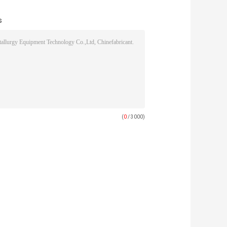
s
(
0
/ 3000)