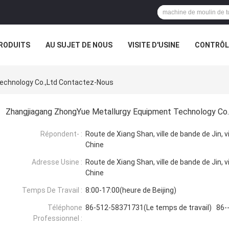
RODUITS
AU SUJET DE NOUS
VISITE D'USINE
CONTRÔLE
E SOCIÉTÉ
echnology Co.,Ltd Contactez-Nous
Zhangjiagang ZhongYue Metallurgy Equipment Technology Co.
Répondent- :
Route de Xiang Shan, ville de bande de Jin, v
Chine
Adresse Usine :
Route de Xiang Shan, ville de bande de Jin, v
Chine
Temps De Travail :
8:00-17:00(heure de Beijing)
Téléphone
86-512-58371731(Le temps de travail) 86-
Professionnel :