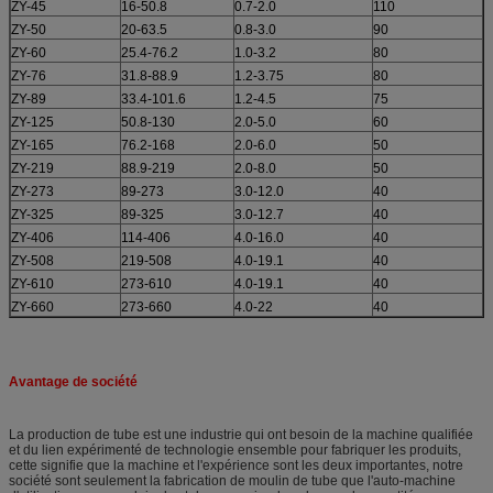
ZY-45
16-50.8
0.7-2.0
110
ZY-50
20-63.5
0.8-3.0
90
ZY-60
25.4-76.2
1.0-3.2
80
ZY-76
31.8-88.9
1.2-3.75
80
ZY-89
33.4-101.6
1.2-4.5
75
ZY-125
50.8-130
2.0-5.0
60
ZY-165
76.2-168
2.0-6.0
50
ZY-219
88.9-219
2.0-8.0
50
ZY-273
89-273
3.0-12.0
40
ZY-325
89-325
3.0-12.7
40
ZY-406
114-406
4.0-16.0
40
ZY-508
219-508
4.0-19.1
40
ZY-610
273-610
4.0-19.1
40
ZY-660
273-660
4.0-22
40
Avantage de société
La production de tube est une industrie qui ont besoin de la machine qualifiée
et du lien expérimenté de technologie ensemble pour fabriquer les produits,
cette signifie que la machine et l'expérience sont les deux importantes, notre
société sont seulement la fabrication de moulin de tube que l'auto-machine