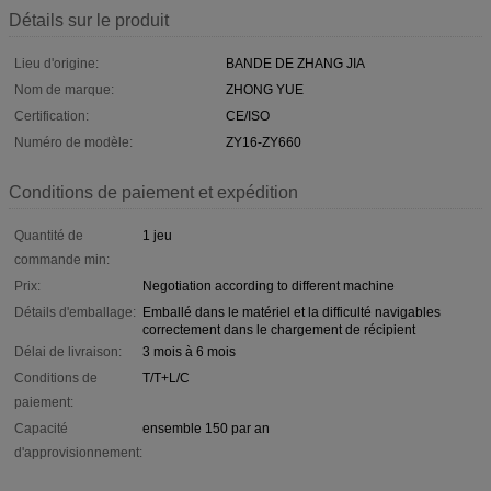
Détails sur le produit
Lieu d'origine:
BANDE DE ZHANG JIA
Nom de marque:
ZHONG YUE
Certification:
CE/ISO
Numéro de modèle:
ZY16-ZY660
Conditions de paiement et expédition
Quantité de
1 jeu
commande min:
Prix:
Negotiation according to different machine
Détails d'emballage:
Emballé dans le matériel et la difficulté navigables
correctement dans le chargement de récipient
Délai de livraison:
3 mois à 6 mois
Conditions de
T/T+L/C
paiement:
Capacité
ensemble 150 par an
d'approvisionnement: