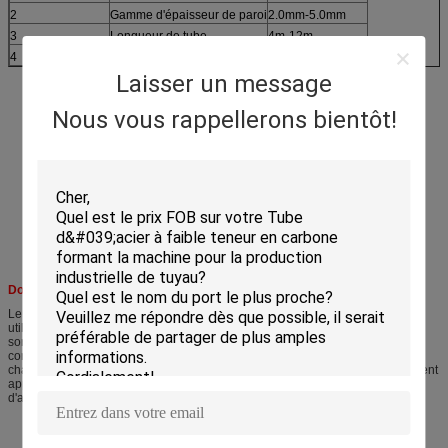
2
Gamme d'épaisseur de paroi
2.0mm-5.0mm
3
Longueur de tube
4m-12m
4
Ligne vitesse
60m/min
Laisser un message
Nous vous rappellerons bientôt!
Dossier d'application de moulin de tube :
Le moulin de tube comme connu de la ligne en acier de fabrication de tube,
utilisant la soudeuse et les rouleaux à haute fréquence pour produire toutes
sortes de tube en acier, profil, etc. également très utilisés dans des tubes de
construction, tubes de précision, tubes automatiques, barrière, échangeur de
chaleur, le tube de meubles, production de tube de pression, avec l'équipement
approprié de finissage, machine peut capable également produire le tuyau
d'api, le transport de gaz, et les tubes de niveau élevé et ainsi de suite.