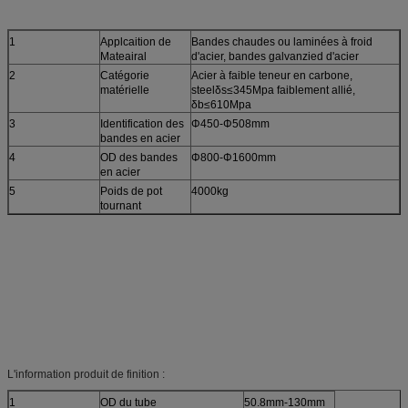
1
Applcaition de
Bandes chaudes ou laminées à froid
Mateairal
d'acier, bandes galvanzied d'acier
2
Catégorie
Acier à faible teneur en carbone,
matérielle
steelδs≤345Mpa faiblement allié,
δb≤610Mpa
3
Identification des
Φ450-Φ508mm
bandes en acier
4
OD des bandes
Φ800-Φ1600mm
en acier
5
Poids de pot
4000kg
tournant
L'information produit de finition :
1
OD du tube
50.8mm-130mm