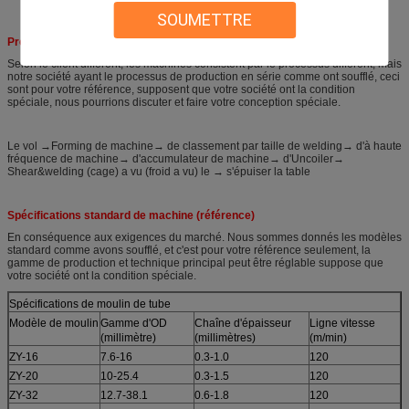
SOUMETTRE
Processus de fabrication de moulin de tube :
Selon le client différent, les machines consistent par le processus différent, mais
notre société ayant le processus de production en série comme ont soufflé, ceci
sont pour votre référence, supposent que votre société ont la condition
spéciale, nous pourrions discuter et faire votre conception spéciale.
Le vol →Forming de machine→ de classement par taille de welding→ d'à haute
fréquence de machine→ d'accumulateur de machine→ d'Uncoiler→
Shear&welding (cage) a vu (froid a vu) le → s'épuiser la table
Spécifications standard de machine (référence)
En conséquence aux exigences du marché. Nous sommes donnés les modèles
standard comme avons soufflé, et c'est pour votre référence seulement, la
gamme de production et technique principal peut être réglable suppose que
votre société ont la condition spéciale.
Spécifications de moulin de tube
Modèle de moulin
Gamme d'OD
Chaîne d'épaisseur
Ligne vitesse
(millimètre)
(millimètres)
(m/min)
ZY-16
7.6-16
0.3-1.0
120
ZY-20
10-25.4
0.3-1.5
120
ZY-32
12.7-38.1
0.6-1.8
120