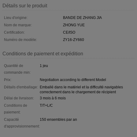
Détails sur le produit
Lieu d'origine:
BANDE DE ZHANG JIA
Nom de marque:
ZHONG YUE
Certification:
CE/ISO
Numéro de modèle:
ZY16-ZY660
Conditions de paiement et expédition
Quantité de
1 jeu
commande min:
Prix:
Negotiation according to different Model
Détails d'emballage:
Emballé dans le matériel et la difficulté navigables
correctement dans le chargement de récipient
Délai de livraison:
3 mois à 6 mois
Conditions de
T/T+L/C
paiement:
Capacité
150 ensembles par an
d'approvisionnement: