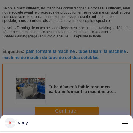
Selon le client différent, les machines consistent par le processus différent, mais
notre société ayant le processus de production en série comme ont soufflé, ceci
sont pour votre référence, supposent que votre société ont la condition
spéciale, nous pourrions discuter et faire votre conception spéciale.
Le vol →Forming de machine→ de classement par taille de welding→ d'à haute
fréquence de machine→ d'accumulateur de machine→ d'Uncoiler→
Shear&welding (cage) a vu (froid a vu) le → s'épuiser la table
pain formant la machine
tube faisant la machine
Étiquettes:
,
,
machine de moulin de tube de solides solubles
Tube d'acier à faible teneur en
carbone formant la machine pour
la production industrielle de
tuyau
Continuer
Darcy
Machine de formage de tube
Plus