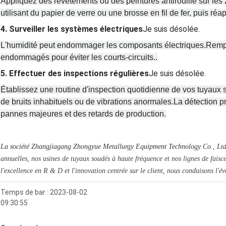
Appliquez des revêtements ou des peintures antirouille sur le
utilisant du papier de verre ou une brosse en fil de fer, puis réa
4. Surveiller les systèmes électriques
Je suis désolée.
L'humidité peut endommager les composants électriques.Rempla
endommagés pour éviter les courts-circuits..
5. Effectuer des inspections régulières
Je suis désolée.
Établissez une routine d'inspection quotidienne de vos tuyaux s
de bruits inhabituels ou de vibrations anormales.La détection 
pannes majeures et des retards de production.
La société Zhangjiagang Zhongyue Metallurgy Equipment Technology Co., Ltd.
annuelles, nos usines de tuyaux soudés à haute fréquence et nos lignes de fai
l'excellence en R & D et l'innovation centrée sur le client, nous conduisons l'év
Temps de bar : 2023-08-02
09:30:55