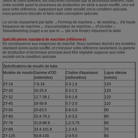
Selon le client différent, les machines consister par le processus différent, mais
notre société ayant le processus de production en série a aussi soufflé, ceci est
pour votre référence, supposent que votre société ont la condition spéciale,
nous pourrions discuter et faire votre conception spéciale.
Le vol de classement par taille →Forming de machine→ de welding→ d'à haute
fréquence de machine→ d'accumulateur de machine→ d'Uncoiler→
Shear&welding (cage) a vu que le → (de scie froide) s'épuisent la table
Spécifications standard de machine (référence)
En conséquence aux exigences du marché. Nous sommes donnés les modèles
standard avons aussi soufflé, et c'est pour votre référence seulement, la gamme
de production et technique principal peut être réglable suppose que votre
société ont la condition spéciale.
Spécifications de moulin de tube
Modèle de moulin
Gamme d'OD
Chaîne d'épaisseur
Ligne vitesse
(millimètre)
(millimètres)
(m/min)
ZY-16
7.6-16
0.3-1.0
120
ZY-20
10-25.4
0.3-1.5
120
ZY-32
12.7-38.1
0.6-1.8
120
ZY-45
16-50.8
0.7-2.0
110
ZY-50
20-63.5
0.8-3.0
90
ZY-60
25.4-76.2
1.0-3.2
80
ZY-76
31.8-88.9
1.2-3.75
80
ZY-89
33.4-101.6
1.2-4.5
75
ZY-125
50.8-130
2.0-5.0
60