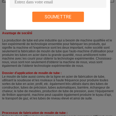
SOUMETTRE
Avantage de société
La production de tube est une industrie qui a besoin de machine qualifiée et le
lien expérimenté de technologie ensemble pour fabriquer les produits, qui
signifie la machine et l'expérience sont les deux important, notre société sont
seulement la fabrication de moulin de tube que l'auto-machine d'utilisation pour
produire les tubes en acier dans la grande quantité, nous améliorent notre
machine avec les courir pour obtenir la technologie expérimentée. Choisissez-
nous, vous sont non seulement d'obtenir la machine de nous, vous sont
également de l'obtenir technologie expérimentée de nous.
Dossier d'application de moulin de tube :
Le moulin de tube aussi connu de la ligne en acier de fabrication de tube,
utilisant la soudeuse et les rouleaux à haute fréquence pour produire toutes
sortes de tube en acier, profil, etc. également très utilisés dans des tubes de
construction, tubes de précision, tubes automatiques, barrière, échangeur de
chaleur, le tube de meubles, production de tube de pression, avec l'équipement
de finition approprié, machine peut capable également produire le tuyau d'api,
le transport de gaz, et les tubes de niveau élevé et ainsi de suite.
Processus de fabrication de moulin de tube :