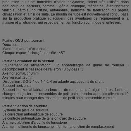
production du tube industriel d'acier inoxydable, soient très utilisés dans
beaucoup de secteurs, comme : génie chimique, médecine, établissement
vinicole, pétrole, nourriture, automobile, industrie de fabrication du papier,
climatisation et ainsi de suite. Le moulin de tube est nouvellement conçu basé
sur la production pratique et acquérir des avantages de l'équipement à la
maison et à l'étranger, qui est également en fonction commode et entretien.
Partie : ONU-pot tournant
Deux options
Mandrin manuel d'expansion
Chaque capacité chargée de côté : ≤5T
Partie : Formation de la section
Équipement de alimentation : 2 appareillages de guide de rouleau 3
décomposent le passage de l'aileron +3 by-pass+3
Axe horizontal. : 40mm
Axe vertical : 25mm
Disposition : 3-3-1-4 ou 4-4-1-4 ou adapté aux besoins du client
Support horizontal :
Support horizontal latéral en fonction de roulements à aiguille, il est facile de
changer et ajuster des ensembles de petit pain, prendra approximativement 40
minutes pour changer des ensembles de petit pain d'ensemble complet
Partie : Section de soudure
Système de piste de soudure
La correction automatique de soudure
Le contrôle automatique de tension d'arc de soudure
Alarme d'ablation d'aiguille de tungstène
Alarme intelligente de tungstène informer la fonction de remplacement