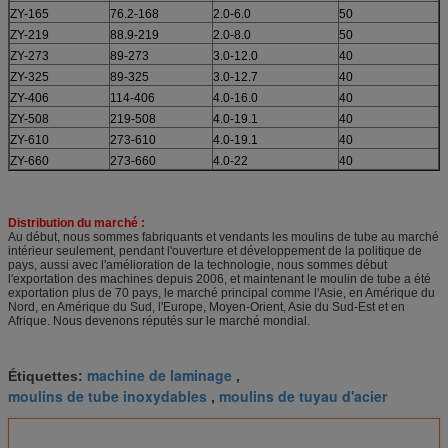
ZY-165
76.2-168
2.0-6.0
50
ZY-219
88.9-219
2.0-8.0
50
ZY-273
89-273
3.0-12.0
40
ZY-325
89-325
3.0-12.7
40
ZY-406
114-406
4.0-16.0
40
ZY-508
219-508
4.0-19.1
40
ZY-610
273-610
4.0-19.1
40
ZY-660
273-660
4.0-22
40
Distribution du marché :
Au début, nous sommes fabriquants et vendants les moulins de tube au marché
intérieur seulement, pendant l'ouverture et développement de la politique de
pays, aussi avec l'amélioration de la technologie, nous sommes début
l'exportation des machines depuis 2006, et maintenant le moulin de tube a été
exportation plus de 70 pays, le marché principal comme l'Asie, en Amérique du
Nord, en Amérique du Sud, l'Europe, Moyen-Orient, Asie du Sud-Est et en
Afrique. Nous devenons réputés sur le marché mondial.
machine de laminage
Étiquettes:
,
moulins de tube inoxydables
moulins de tuyau d'acier
,