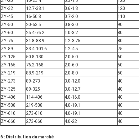
ZY-20
10-25.4
0.3-1.5
120
ZY-32
12.7-38.1
0.6-1.8
120
ZY-45
16-50.8
0.7-2.0
110
ZY-50
20-63.5
0.8-3.0
90
ZY-60
25.4-76.2
1.0-3.2
80
ZY-76
31.8-88.9
1.2-3.75
80
ZY-89
33.4-101.6
1.2-4.5
75
ZY-125
50.8-130
2.0-5.0
60
ZY-165
76.2-168
2.0-6.0
50
ZY-219
88.9-219
2.0-8.0
50
ZY-273
89-273
3.0-12.0
40
ZY-325
89-325
3.0-12.7
40
ZY-406
114-406
4.0-16.0
40
ZY-508
219-508
4.0-19.1
40
ZY-610
273-610
4.0-19.1
40
ZY-660
273-660
4.0-22
40
6 : Distribution du marché