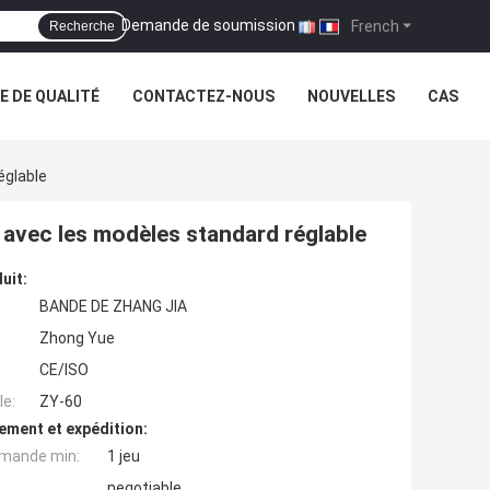
Demande de soumission
|
French
Recherche
 DE QUALITÉ
CONTACTEZ-NOUS
NOUVELLES
CAS
églable
e avec les modèles standard réglable
uit:
BANDE DE ZHANG JIA
Zhong Yue
CE/ISO
e:
ZY-60
ement et expédition:
mande min:
1 jeu
negotiable