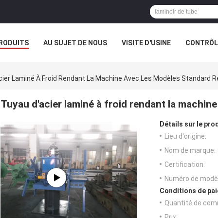
RODUITS
AU SUJET DE NOUS
VISITE D'USINE
CONTRÔLE
E SOCIÉTÉ
cier Laminé À Froid Rendant La Machine Avec Les Modèles Standard R
Tuyau d'acier laminé à froid rendant la machin
Détails sur le prod
Lieu d'origine:
Nom de marque:
Certification:
Numéro de modèl
Conditions de pai
Quantité de com
Prix: