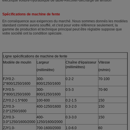
électrique voiture-hydraulique de table-Recoiler-décharge de tension
Spécifications de machine de fente
En conséquence aux exigences du marché. Nous sommes donnés les modèles
standard comme avons soufflé, et c'est pour votre référence seulement, la
gamme de production et technique principal peut être réglable suppose que
votre société ont la condition spéciale.
Ligne spécifications de machine de fente
Modèle de moulin
Largeur
Chaîne d'épaisseur
Vitesse
(millimètres)
(millimètre)
(m/min)
FJY0.2-
300-
0.2-2
70-100
2*800/1250/1600
800/1250/1600
FJY0.5-
300-
0.5-3
70-90
3*800/1250/1600
800/1250/1600
ZJY0.2-1.5*600
100-600
0.2-1.5
150
ZJY0.3-
400-1250/1600
0.3-2.0
150
2.0*1250/1600
ZJY0.3-
400-
0.3-3.0
150
3.0*1250/1600/2000
1250/1600/2000
ZJY1.0-
700-1600/2000
1.0-6.0
60