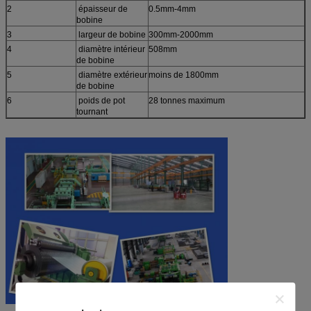
2
épaisseur de
0.5mm-4mm
bobine
3
largeur de bobine
300mm-2000mm
4
diamètre intérieur
508mm
de bobine
5
diamètre extérieur
moins de 1800mm
de bobine
6
poids de pot
28 tonnes maximum
tournant