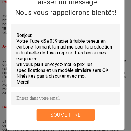
Laisser un message
Processus de fabrication
Nous vous rappellerons bientôt!
Machine fitting→pinching decoiler→Feeding →Carrying de plaque guide de
bras simple car→Hydraulic de bobine de Hyrdaulic, table→Tension de
bouclage shear→Curling de guidage de bouclage de machine→Back de
fitting→Disc de table→Side de shearing→Front de bobine
table→Recoiler→Discharging le contrôle control→Electric car→Hydraulic
Avantage de produit
La fente du processus est une industrie qui ont besoin de la machine qualifiée
et du lien expérimenté de technologie ensemble pour fabriquer les produits,
cette signifie que la machine et l'expérience sont les deux importantes, notre
société sont seulement la fabrication de machine de fente que l'auto-machine
d'utilisation pour produire fendre le pot tournant dans la grande quantité, nous
améliorent notre machine avec les courir pour obtenir la technologie
expérimentée. Choisissez-nous, vous sont obtiennent non seulement la
machine de nous, vous sont l'obtiennent également a éprouvé la technologie
de nous.
Dossier de ligne application de machine de fente :
SOUMETTRE
La machine de fente sont dedans fente très utilisée la matière première pour
des tubes de construction, tubes de précision, tubes automatiques, barrière,
échangeur de chaleur, le tube de meubles, production de tube de pression,