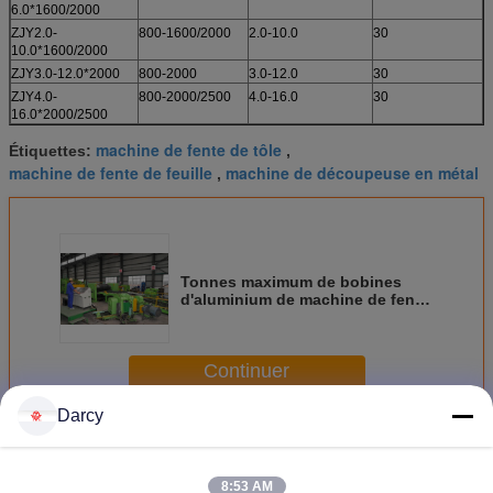
6.0*1600/2000
ZJY2.0-
800-1600/2000
2.0-10.0
30
10.0*1600/2000
ZJY3.0-12.0*2000
800-2000
3.0-12.0
30
ZJY4.0-
800-2000/2500
4.0-16.0
30
16.0*2000/2500
machine de fente de tôle
Étiquettes:
,
machine de fente de feuille
machine de découpeuse en métal
,
Tonnes maximum de bobines
d'aluminium de machine de fente
en métal de haute précision 28
Continuer
Darcy
Machine à refendre métal
Plus
8:53 AM