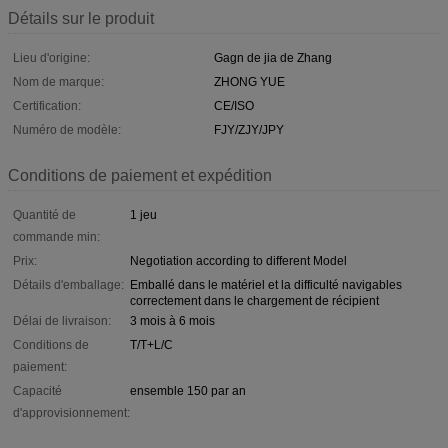
Détails sur le produit
Lieu d'origine:
Gagn de jia de Zhang
Nom de marque:
ZHONG YUE
Certification:
CE/ISO
Numéro de modèle:
FJY/ZJY/JPY
Conditions de paiement et expédition
Quantité de
1 jeu
commande min:
Prix:
Negotiation according to different Model
Détails d'emballage:
Emballé dans le matériel et la difficulté navigables
correctement dans le chargement de récipient
Délai de livraison:
3 mois à 6 mois
Conditions de
T/T+L/C
paiement:
Capacité
ensemble 150 par an
d'approvisionnement: