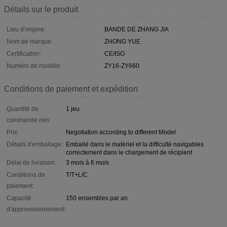
Détails sur le produit
Lieu d'origine:
BANDE DE ZHANG JIA
Nom de marque:
ZHONG YUE
Certification:
CE/ISO
Numéro de modèle:
ZY16-ZY660
Conditions de paiement et expédition
Quantité de
1 jeu
commande min:
Prix:
Negotiation according to different Model
Détails d'emballage:
Emballé dans le matériel et la difficulté navigables
correctement dans le chargement de récipient
Délai de livraison:
3 mois à 6 mois
Conditions de
T/T+L/C
paiement:
Capacité
150 ensembles par an
d'approvisionnement: