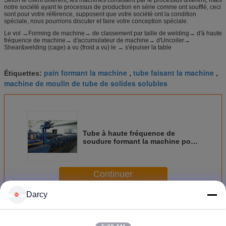
notre société ayant le processus de production en série comme ont soufflé, ceci
sont pour votre référence, supposent que votre société ont la condition
spéciale, nous pourrions discuter et faire votre conception spéciale.
Le vol →Forming de machine→ de classement par taille de welding→ d'à haute
fréquence de machine→ d'accumulateur de machine→ d'Uncoiler→
Shear&welding (cage) a vu (froid a vu) le → s'épuiser la table
pain formant la machine
tube faisant la machine
Étiquettes:
,
,
machine de moulin de tube de solides solubles
Tube à haute fréquence de
soudure formant la machine pour
le tuyau de la précision api
Continuer
Darcy
Machine de formage de tube
Plus