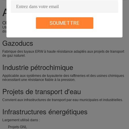
Application
Oléoducs de transmission de pétrole
SOUMETTRE
Utilisé pour le transport de pétrole brut sur des réseaux de pipelines longue
distance où l'intégrité des soudures est essentielle.
Gazoducs
Fabrique des tuyaux ERW à haute résistance adaptés aux projets de transport
de gaz naturel.
Industrie pétrochimique
Applicable aux systèmes de tuyauterie des raffineries et des usines chimiques
nécessitant une résistance fiable à la pression.
Projets de transport d'eau
Convient aux infrastructures de transport par eau municipales et industrielles.
Infrastructures énergétiques
Largement utilisé dans :
Projets GNL