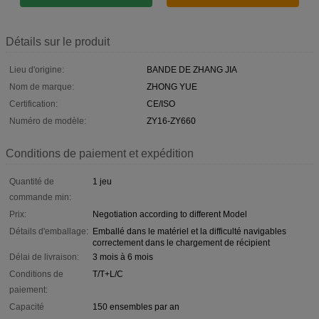
Détails sur le produit
Lieu d'origine:
BANDE DE ZHANG JIA
Nom de marque:
ZHONG YUE
Certification:
CE/ISO
Numéro de modèle:
ZY16-ZY660
Conditions de paiement et expédition
Quantité de
1 jeu
commande min:
Prix:
Negotiation according to different Model
Détails d'emballage:
Emballé dans le matériel et la difficulté navigables
correctement dans le chargement de récipient
Délai de livraison:
3 mois à 6 mois
Conditions de
T/T+L/C
paiement:
Capacité
150 ensembles par an