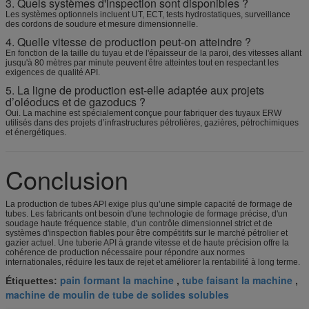
3. Quels systèmes d'inspection sont disponibles ?
Les systèmes optionnels incluent UT, ECT, tests hydrostatiques, surveillance
des cordons de soudure et mesure dimensionnelle.
4. Quelle vitesse de production peut-on atteindre ?
En fonction de la taille du tuyau et de l'épaisseur de la paroi, des vitesses allant
jusqu'à 80 mètres par minute peuvent être atteintes tout en respectant les
exigences de qualité API.
5. La ligne de production est-elle adaptée aux projets
d’oléoducs et de gazoducs ?
Oui. La machine est spécialement conçue pour fabriquer des tuyaux ERW
utilisés dans des projets d’infrastructures pétrolières, gazières, pétrochimiques
et énergétiques.
Conclusion
La production de tubes API exige plus qu’une simple capacité de formage de
tubes. Les fabricants ont besoin d'une technologie de formage précise, d'un
soudage haute fréquence stable, d'un contrôle dimensionnel strict et de
systèmes d'inspection fiables pour être compétitifs sur le marché pétrolier et
gazier actuel. Une tuberie API à grande vitesse et de haute précision offre la
cohérence de production nécessaire pour répondre aux normes
internationales, réduire les taux de rejet et améliorer la rentabilité à long terme.
pain formant la machine
tube faisant la machine
Étiquettes:
,
,
machine de moulin de tube de solides solubles