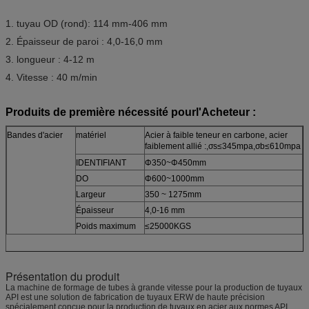
1. tuyau OD (rond): 114 mm-406 mm
2. Épaisseur de paroi : 4,0-16,0 mm
3. longueur : 4-12 m
4. Vitesse : 40 m/min
Produits de première nécessité pour
l'Acheteur :
Bandes d'acier
matériel
Acier à faible teneur en carbone, acier
faiblement allié :,σs≤345mpa,σb≤610mpa
IDENTIFIANT
Φ350~Φ450mm
DO
Φ600~1000mm
Largeur
350 ~ 1275mm
Épaisseur
4,0-16 mm
Poids maximum
≤25000KGS
Présentation du produit
La machine de formage de tubes à grande vitesse pour la production de tuyaux
API est une solution de fabrication de tuyaux ERW de haute précision
spécialement conçue pour la production de tuyaux en acier aux normes API