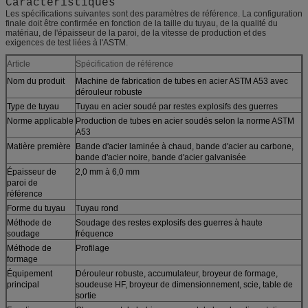
Caractéristiques
Les spécifications suivantes sont des paramètres de référence. La configuration
finale doit être confirmée en fonction de la taille du tuyau, de la qualité du
matériau, de l'épaisseur de la paroi, de la vitesse de production et des
exigences de test liées à l'ASTM.
Article
Spécification de référence
Nom du produit
Machine de fabrication de tubes en acier ASTM A53 avec
dérouleur robuste
Type de tuyau
Tuyau en acier soudé par restes explosifs des guerres
Norme applicable
Production de tubes en acier soudés selon la norme ASTM
A53
Matière première
Bande d'acier laminée à chaud, bande d'acier au carbone,
bande d'acier noire, bande d'acier galvanisée
Épaisseur de
2,0 mm à 6,0 mm
paroi de
référence
Forme du tuyau
Tuyau rond
Méthode de
Soudage des restes explosifs des guerres à haute
soudage
fréquence
Méthode de
Profilage
formage
Équipement
Dérouleur robuste, accumulateur, broyeur de formage,
principal
soudeuse HF, broyeur de dimensionnement, scie, table de
sortie