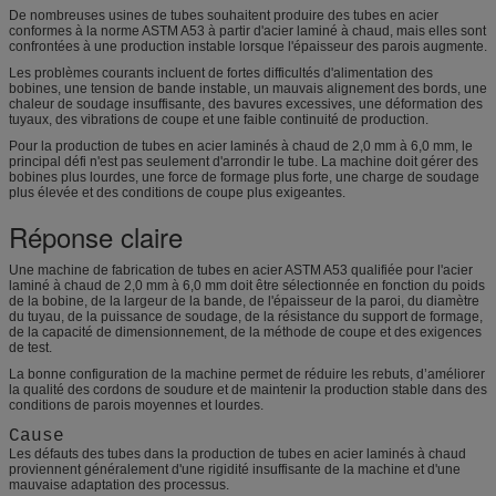
De nombreuses usines de tubes souhaitent produire des tubes en acier
conformes à la norme ASTM A53 à partir d'acier laminé à chaud, mais elles sont
confrontées à une production instable lorsque l'épaisseur des parois augmente.
Les problèmes courants incluent de fortes difficultés d'alimentation des
bobines, une tension de bande instable, un mauvais alignement des bords, une
chaleur de soudage insuffisante, des bavures excessives, une déformation des
tuyaux, des vibrations de coupe et une faible continuité de production.
Pour la production de tubes en acier laminés à chaud de 2,0 mm à 6,0 mm, le
principal défi n'est pas seulement d'arrondir le tube. La machine doit gérer des
bobines plus lourdes, une force de formage plus forte, une charge de soudage
plus élevée et des conditions de coupe plus exigeantes.
Réponse claire
Une machine de fabrication de tubes en acier ASTM A53 qualifiée pour l'acier
laminé à chaud de 2,0 mm à 6,0 mm doit être sélectionnée en fonction du poids
de la bobine, de la largeur de la bande, de l'épaisseur de la paroi, du diamètre
du tuyau, de la puissance de soudage, de la résistance du support de formage,
de la capacité de dimensionnement, de la méthode de coupe et des exigences
de test.
La bonne configuration de la machine permet de réduire les rebuts, d’améliorer
la qualité des cordons de soudure et de maintenir la production stable dans des
conditions de parois moyennes et lourdes.
Cause
Les défauts des tubes dans la production de tubes en acier laminés à chaud
proviennent généralement d'une rigidité insuffisante de la machine et d'une
mauvaise adaptation des processus.