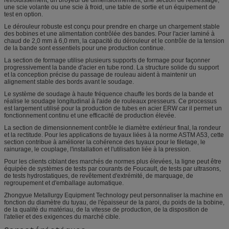
une scie volante ou une scie à froid, une table de sortie et un équipement de
test en option.
Le dérouleur robuste est conçu pour prendre en charge un chargement stable
des bobines et une alimentation contrôlée des bandes. Pour l'acier laminé à
chaud de 2,0 mm à 6,0 mm, la capacité du dérouleur et le contrôle de la tension
de la bande sont essentiels pour une production continue.
La section de formage utilise plusieurs supports de formage pour façonner
progressivement la bande d'acier en tube rond. La structure solide du support
et la conception précise du passage de rouleau aident à maintenir un
alignement stable des bords avant le soudage.
Le système de soudage à haute fréquence chauffe les bords de la bande et
réalise le soudage longitudinal à l'aide de rouleaux presseurs. Ce processus
est largement utilisé pour la production de tubes en acier ERW car il permet un
fonctionnement continu et une efficacité de production élevée.
La section de dimensionnement contrôle le diamètre extérieur final, la rondeur
et la rectitude. Pour les applications de tuyaux liées à la norme ASTM A53, cette
section contribue à améliorer la cohérence des tuyaux pour le filetage, le
rainurage, le couplage, l'installation et l'utilisation liée à la pression.
Pour les clients ciblant des marchés de normes plus élevées, la ligne peut être
équipée de systèmes de tests par courants de Foucault, de tests par ultrasons,
de tests hydrostatiques, de revêtement d'extrémité, de marquage, de
regroupement et d'emballage automatique.
Zhongyue Metallurgy Equipment Technology peut personnaliser la machine en
fonction du diamètre du tuyau, de l'épaisseur de la paroi, du poids de la bobine,
de la qualité du matériau, de la vitesse de production, de la disposition de
l'atelier et des exigences du marché cible.