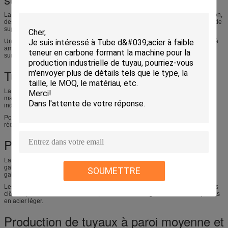
La machine peut produire des tuyaux en acier pour des projets de construction,
des systèmes de construction, des lignes de protection incendie, des tuyaux de
support et des utilisations structurelles générales.
Un diamètre de tuyau stable et des extrémités de coupe propres contribuent à
améliorer l'efficacité du filetage, des rainures, du couplage et de l'installation
sur site.
Tuyauterie mécanique et industrielle
La ligne peut être utilisée pour produire des tuyaux pour les châssis de
machines, les supports d'équipement, les systèmes de canalisations
industrielles, les structures d'entrepôt et les projets de fabrication.
Pour ces produits, la rectitude et la cohérence des cordons de soudure
réduisent les problèmes de traitement en aval.
Production de tuyaux galvanisés
La machine peut prendre en charge la production de tubes noirs pour une
galvanisation ultérieure ou la production de tubes soudés à partir de bandes
SOUMETTRE
galvanisées appropriées, en fonction de l'itinéraire de production du client.
Les tuyaux en acier galvanisé sont largement utilisés dans la construction, les
clôtures, les structures extérieures, les installations agricoles et les charpentes
en acier léger.
Production de tuyaux à paroi moyenne et