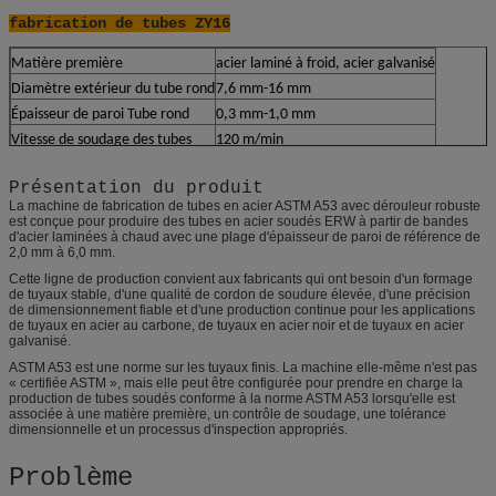
fabrication de tubes ZY16
Matière première
acier laminé à froid, acier galvanisé
Diamètre extérieur du tube rond
7,6 mm-16 mm
Épaisseur de paroi Tube rond
0,3 mm-1,0 mm
Vitesse de soudage des tubes
120 m/min
Présentation du produit
La machine de fabrication de tubes en acier ASTM A53 avec dérouleur robuste
est conçue pour produire des tubes en acier soudés ERW à partir de bandes
d'acier laminées à chaud avec une plage d'épaisseur de paroi de référence de
2,0 mm à 6,0 mm.
Cette ligne de production convient aux fabricants qui ont besoin d'un formage
de tuyaux stable, d'une qualité de cordon de soudure élevée, d'une précision
de dimensionnement fiable et d'une production continue pour les applications
de tuyaux en acier au carbone, de tuyaux en acier noir et de tuyaux en acier
galvanisé.
ASTM A53 est une norme sur les tuyaux finis. La machine elle-même n'est pas
« certifiée ASTM », mais elle peut être configurée pour prendre en charge la
production de tubes soudés conforme à la norme ASTM A53 lorsqu'elle est
associée à une matière première, un contrôle de soudage, une tolérance
dimensionnelle et un processus d'inspection appropriés.
Problème