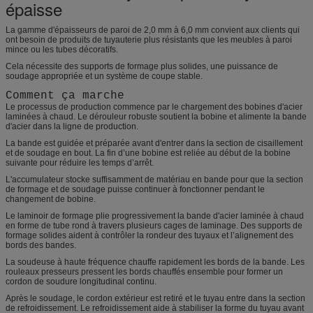
épaisse
La gamme d'épaisseurs de paroi de 2,0 mm à 6,0 mm convient aux clients qui
ont besoin de produits de tuyauterie plus résistants que les meubles à paroi
mince ou les tubes décoratifs.
Cela nécessite des supports de formage plus solides, une puissance de
soudage appropriée et un système de coupe stable.
Comment ça marche
Le processus de production commence par le chargement des bobines d'acier
laminées à chaud. Le dérouleur robuste soutient la bobine et alimente la bande
d'acier dans la ligne de production.
La bande est guidée et préparée avant d'entrer dans la section de cisaillement
et de soudage en bout. La fin d’une bobine est reliée au début de la bobine
suivante pour réduire les temps d’arrêt.
L'accumulateur stocke suffisamment de matériau en bande pour que la section
de formage et de soudage puisse continuer à fonctionner pendant le
changement de bobine.
Le laminoir de formage plie progressivement la bande d'acier laminée à chaud
en forme de tube rond à travers plusieurs cages de laminage. Des supports de
formage solides aident à contrôler la rondeur des tuyaux et l’alignement des
bords des bandes.
La soudeuse à haute fréquence chauffe rapidement les bords de la bande. Les
rouleaux presseurs pressent les bords chauffés ensemble pour former un
cordon de soudure longitudinal continu.
Après le soudage, le cordon extérieur est retiré et le tuyau entre dans la section
de refroidissement. Le refroidissement aide à stabiliser la forme du tuyau avant