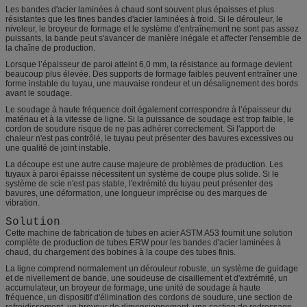
Les bandes d'acier laminées à chaud sont souvent plus épaisses et plus
résistantes que les fines bandes d'acier laminées à froid. Si le dérouleur, le
niveleur, le broyeur de formage et le système d'entraînement ne sont pas assez
puissants, la bande peut s'avancer de manière inégale et affecter l'ensemble de
la chaîne de production.
Lorsque l’épaisseur de paroi atteint 6,0 mm, la résistance au formage devient
beaucoup plus élevée. Des supports de formage faibles peuvent entraîner une
forme instable du tuyau, une mauvaise rondeur et un désalignement des bords
avant le soudage.
Le soudage à haute fréquence doit également correspondre à l’épaisseur du
matériau et à la vitesse de ligne. Si la puissance de soudage est trop faible, le
cordon de soudure risque de ne pas adhérer correctement. Si l'apport de
chaleur n'est pas contrôlé, le tuyau peut présenter des bavures excessives ou
une qualité de joint instable.
La découpe est une autre cause majeure de problèmes de production. Les
tuyaux à paroi épaisse nécessitent un système de coupe plus solide. Si le
système de scie n'est pas stable, l'extrémité du tuyau peut présenter des
bavures, une déformation, une longueur imprécise ou des marques de
vibration.
Solution
Cette machine de fabrication de tubes en acier ASTM A53 fournit une solution
complète de production de tubes ERW pour les bandes d'acier laminées à
chaud, du chargement des bobines à la coupe des tubes finis.
La ligne comprend normalement un dérouleur robuste, un système de guidage
et de nivellement de bande, une soudeuse de cisaillement et d'extrémité, un
accumulateur, un broyeur de formage, une unité de soudage à haute
fréquence, un dispositif d'élimination des cordons de soudure, une section de
refroidissement, un broyeur de dimensionnement, une section de redressage,