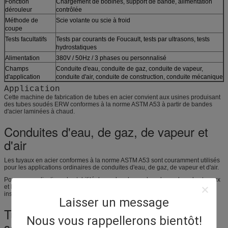
Fonction
Chargement de bobines, support de bande, alimentation
dérouleur
contrôlée
Méthode de
Scie volante ou scie à froid
coupe
Tests facultatifs
Tests par courants de Foucault, tests par ultrasons, tests
hydrostatiques
Alimentation
380V / 50Hz / 3 phases ou personnalisé
Champs
Conduite d'eau, conduite de gaz, conduite de vapeur,
d'application
conduite d'air, conduite de construction, conduite mécanique
Application
Cette machine de fabrication de tubes en acier convient aux usines produisant
des tubes soudés ERW conformes à la norme ASTM A53 à partir de bandes
d'acier laminées à chaud.
Conduites d'eau, de gaz, de vapeur et
d'air
Les tuyaux en acier conformes à la norme ASTM A53 sont couramment utilisés
pour les applications ordinaires de conduites d'eau, de gaz, de vapeur et d'air.
Pour ces applications, la stabilité du cordon de soudure, la rondeur des tuyaux
et le contrôle dimensionnel sont importants pour une connexion sûre et une
installation fiable.
Laisser un message
Tuyaux pour la construction et les
Nous vous rappellerons bientôt!
services du bâtiment