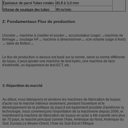
Épaisseur de paroi Tubes rondes
00,8 à 3,0 mm
Vitesse de soudage des tubes
90 m/min
2: Fondamentaux Flux de production
Uncoiler→ machine à cisailler et souder→ accumulateur (cage) →machine de
formage→ soudage HF→ machine à dimensionner→ scie volante (sage à froid)
→ table de finition→
Le flux de production ci-dessus est basé sur la norme, selon la norme différente
du tuyau, il peut ajouter une machine de test hydro, une machine de face
d'extrémité, un équipement de test ECT, etc.
3: Répartition du marché
Au début, nous fabriquons et vendons les machines de fabrication de tuyaux
d'acier sur le marché intérieur seulement, pendant l'ouverture et le
développement de la politique du pays,Il est également possible d'améliorer la
technologie, nous commençons l'exportation de la machinerie depuis 2006, et
maintenant la machine de fabrication de tuyaux en acier a été exporté vers plus
de 70 pays, le marché principal comme l'Asie, Amérique du Nord, Amérique du
Sud, Europe,Le Moyen-Orient, l'Asie du Sud-Est et l'Afrique.