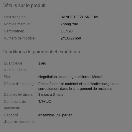
Détails sur le produit
Lieu d'origine:
BANDE DE ZHANG JIA
Nom de marque:
Zhong Yue
Certification:
CE/ISO
Numéro de modèle:
ZY16-ZY660
Conditions de paiement et expédition
Quantité de
1 jeu
commande min:
Prix:
Negotiation according to different Model
Détails d'emballage:
Emballé dans le matériel et la difficulté navigables
correctement dans le chargement de récipient
Délai de livraison:
3 mois à 6 mois
Conditions de
T/T+L/C
paiement:
Capacité
ensemble 150 par an
d'approvisionnement: