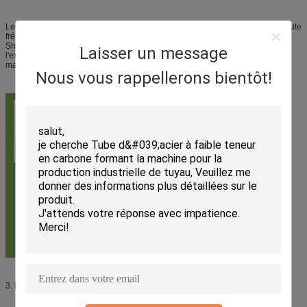
Le vol →Forming de machine→ de classement par taille de welding→ d'à haute
fréquence de machine→ d'accumulateur de machine→ d'Uncoiler→
Shear&welding (cage) a vu que (froid a vu) le → s'épuiser table→straighten
Laisser un message
l'extrémité de machine→ d'essai de machine→hydro faisant face à l'essai de
machine→UT machine→Marking→Painting→weight→packing
Nous vous rappellerons bientôt!
3.
Dossier de tuyau d'acier faisant la demande de machine :