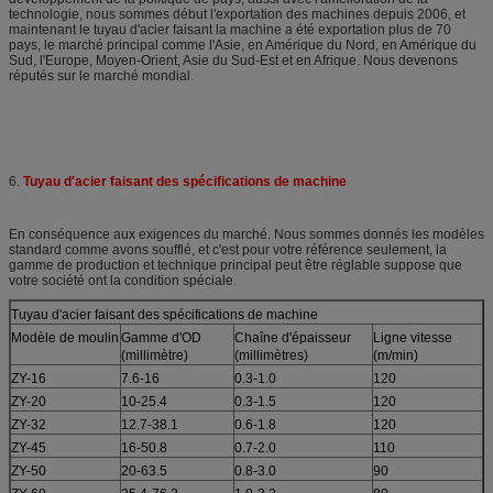
technologie, nous sommes début l'exportation des machines depuis 2006, et
maintenant le tuyau d'acier faisant la machine a été exportation plus de 70
pays, le marché principal comme l'Asie, en Amérique du Nord, en Amérique du
Sud, l'Europe, Moyen-Orient, Asie du Sud-Est et en Afrique. Nous devenons
réputés sur le marché mondial.
6.
Tuyau d'acier faisant des spécifications de machine
En conséquence aux exigences du marché. Nous sommes donnés les modèles
standard comme avons soufflé, et c'est pour votre référence seulement, la
gamme de production et technique principal peut être réglable suppose que
votre société ont la condition spéciale.
Tuyau d'acier faisant des spécifications de machine
Modèle de moulin
Gamme d'OD
Chaîne d'épaisseur
Ligne vitesse
(millimètre)
(millimètres)
(m/min)
ZY-16
7.6-16
0.3-1.0
120
ZY-20
10-25.4
0.3-1.5
120
ZY-32
12.7-38.1
0.6-1.8
120
ZY-45
16-50.8
0.7-2.0
110
ZY-50
20-63.5
0.8-3.0
90