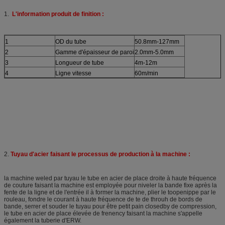
1.
L'information produit de finition :
1
OD du tube
50.8mm-127mm
2
Gamme d'épaisseur de paroi
2.0mm-5.0mm
3
Longueur de tube
4m-12m
4
Ligne vitesse
60m/min
2.
Tuyau d'acier faisant le processus de production à la machine :
la machine weled par tuyau le tube en acier de place droite à haute fréquence
de couture faisant la machine est employée pour niveler la bande fixe après la
fente de la ligne et de l'entrée il à former la machine, plier le toopenippe par le
rouleau, fondre le courant à haute fréquence de te de throuh de bords de
bande, serrer et souder le tuyau pour être petit pain closedby de compression,
le tube en acier de place élevée de frenency faisant la machine s'appelle
également la tuberie d'ERW.