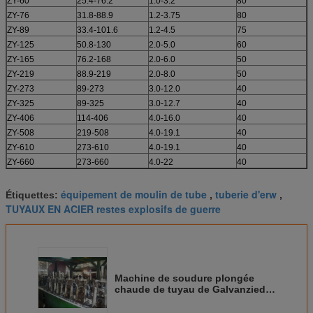
ZY-60
25.4-76.2
1.0-3.2
80
ZY-76
31.8-88.9
1.2-3.75
80
ZY-89
33.4-101.6
1.2-4.5
75
ZY-125
50.8-130
2.0-5.0
60
ZY-165
76.2-168
2.0-6.0
50
ZY-219
88.9-219
2.0-8.0
50
ZY-273
89-273
3.0-12.0
40
ZY-325
89-325
3.0-12.7
40
ZY-406
114-406
4.0-16.0
40
ZY-508
219-508
4.0-19.1
40
ZY-610
273-610
4.0-19.1
40
ZY-660
273-660
4.0-22
40
équipement de moulin de tube
tuberie d'erw
Étiquettes:
,
,
TUYAUX EN ACIER restes explosifs de guerre
Machine de soudure plongée
chaude de tuyau de Galvanzied
courant à hauteur de fréquence
de 5 pouces