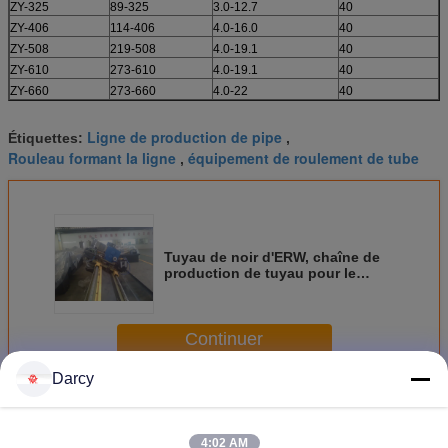
ZY-325
89-325
3.0-12.7
40
ZY-406
114-406
4.0-16.0
40
ZY-508
219-508
4.0-19.1
40
ZY-610
273-610
4.0-19.1
40
ZY-660
273-660
4.0-22
40
Ligne de production de pipe
Étiquettes:
,
Rouleau formant la ligne
équipement de roulement de tube
,
Tuyau de noir d'ERW, chaîne de
production de tuyau pour le
niveau élevé de tuyau d'api
Continuer
Darcy
Chaîne de production de tuyau d'acier
Plus
4:02 AM