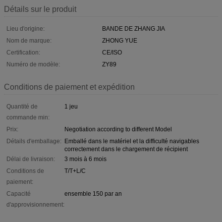
Détails sur le produit
Lieu d'origine:
BANDE DE ZHANG JIA
Nom de marque:
ZHONG YUE
Certification:
CE/ISO
Numéro de modèle:
ZY89
Conditions de paiement et expédition
Quantité de
1 jeu
commande min:
Prix:
Negotiation according to different Model
Détails d'emballage:
Emballé dans le matériel et la difficulté navigables
correctement dans le chargement de récipient
Délai de livraison:
3 mois à 6 mois
Conditions de
T/T+L/C
paiement:
Capacité
ensemble 150 par an
d'approvisionnement: