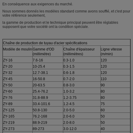
En conséquence aux exigences du marché.
Nous sommes donnés les modèles standard comme avons soufflé, et c'est pour
votre référence seulement,
la gamme de production et le technique principal peuvent être réglables
supposent que votre société ont la condition spéciale.
Chaîne de production de tuyau d'acier spécifications
Modèle de moulin
Gamme d'OD
Chaîne d'épaisseur
Ligne vitesse
(millimètre)
(millimètres)
(m/min)
ZY-16
7.6-16
0.3-1.0
120
ZY-20
10-25.4
0.3-1.5
120
ZY-32
12.7-38.1
0.6-1.8
120
ZY-45
16-50.8
0.7-2.0
110
ZY-50
20-63.5
0.8-3.0
90
ZY-60
25.4-76.2
1.0-3.2
80
ZY-76
31.8-88.9
1.2-3.75
80
ZY-89
33.4-101.6
1.2-4.5
75
ZY-125
50.8-130
2.0-5.0
60
ZY-165
76.2-168
2.0-6.0
50
ZY-219
88.9-219
2.0-8.0
50
ZY-273
89-273
3.0-12.0
40