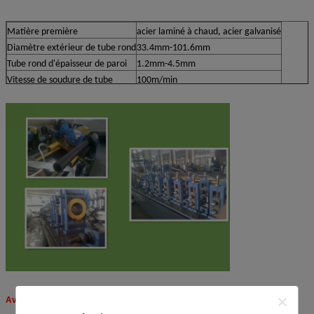
Matière première
acier laminé à chaud, acier galvanisé
Diamètre extérieur de tube rond
33.4mm-101.6mm
Tube rond d'épaisseur de paroi
1.2mm-4.5mm
Vitesse de soudure de tube
100m/min
Avantage de technologie