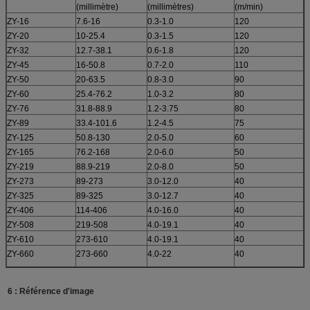
(millimètre)
(millimètres)
(m/min)
ZY-16
7.6-16
0.3-1.0
120
ZY-20
10-25.4
0.3-1.5
120
ZY-32
12.7-38.1
0.6-1.8
120
ZY-45
16-50.8
0.7-2.0
110
ZY-50
20-63.5
0.8-3.0
90
ZY-60
25.4-76.2
1.0-3.2
80
ZY-76
31.8-88.9
1.2-3.75
80
ZY-89
33.4-101.6
1.2-4.5
75
ZY-125
50.8-130
2.0-5.0
60
ZY-165
76.2-168
2.0-6.0
50
ZY-219
88.9-219
2.0-8.0
50
ZY-273
89-273
3.0-12.0
40
ZY-325
89-325
3.0-12.7
40
ZY-406
114-406
4.0-16.0
40
ZY-508
219-508
4.0-19.1
40
ZY-610
273-610
4.0-19.1
40
ZY-660
273-660
4.0-22
40
6 : Référence d'image