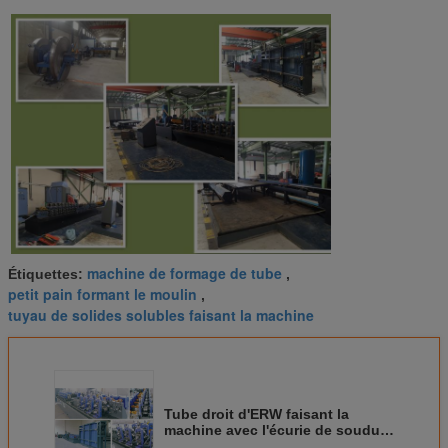
machine de formage de tube
Étiquettes:
,
petit pain formant le moulin
,
tuyau de solides solubles faisant la machine
Tube droit d'ERW faisant la
machine avec l'écurie de soudure
90 m/minute d'à haute fréquence