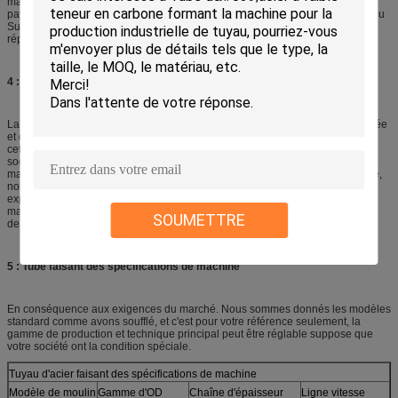
maintenant le tuyau d'acier faisant la machine a été exportation plus de 70
pays, le marché principal comme l'Asie, en Amérique du Nord, en Amérique du
Sud, l'Europe, Moyen-Orient, Asie du Sud-Est et en Afrique. Nous devenons
réputés sur le marché mondial.
4 : Avantage technique
La production de tuyau est une industrie qui ont besoin de la machine qualifiée
et du lien expérimenté de technologie ensemble pour fabriquer les produits,
cette signifie que la machine et l'expérience sont les deux importantes, notre
société sont seulement tuyau d'acier faisant la machine fabriquer qui l'auto-
machine d'utilisation pour produire les tubes en acier dans la grande quantité,
nous améliorent notre machine avec les courir pour obtenir la technologie
expérimentée. Choisissez-nous, vous sont obtiennent non seulement la
machine de nous, vous sont l'obtiennent également a éprouvé la technologie
SOUMETTRE
de nous.
5 : Tube faisant des spécifications de machine
En conséquence aux exigences du marché. Nous sommes donnés les modèles
standard comme avons soufflé, et c'est pour votre référence seulement, la
gamme de production et technique principal peut être réglable suppose que
votre société ont la condition spéciale.
Tuyau d'acier faisant des spécifications de machine
Modèle de moulin
Gamme d'OD
Chaîne d'épaisseur
Ligne vitesse