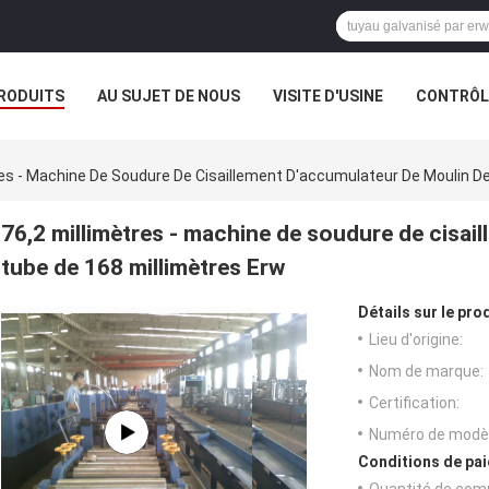
RODUITS
AU SUJET DE NOUS
VISITE D'USINE
CONTRÔLE
E SOCIÉTÉ
res - Machine De Soudure De Cisaillement D'accumulateur De Moulin D
76,2 millimètres - machine de soudure de cisai
tube de 168 millimètres Erw
Détails sur le prod
Lieu d'origine:
Nom de marque:
Certification:
Numéro de modèl
Conditions de pai