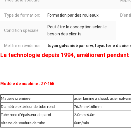
Tyoe de la soudure:
Appli
Type de formation:
Formation par des rouleaux
D'enti
Peut être la conception selon le
Condition spéciale:
besoin des clients
Mettre en évidence:
tuyau galvanisé par erw
,
tuyauterie d'acier
La technologie depuis 1994, améliorent pendan
Modèle de machine : ZY-165
Matière première
acier laminé à chaud, acier galvani
Diamètre extérieur de tube rond
76.2mm-168mm
Tube rond d'épaisseur de paroi
2.0mm-6.0m
Vitesse de soudure de tube
60m/min