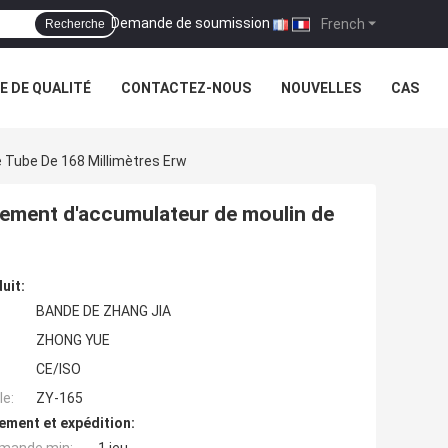
Demande de soumission
|
French
Recherche
 DE QUALITÉ
CONTACTEZ-NOUS
NOUVELLES
CAS
e Tube De 168 Millimètres Erw
llement d'accumulateur de moulin de
uit:
BANDE DE ZHANG JIA
ZHONG YUE
CE/ISO
e:
ZY-165
ement et expédition: