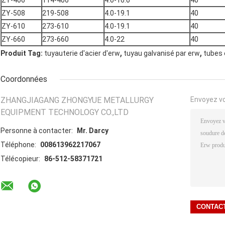
ZY-508
219-508
4.0-19.1
40
ZY-610
273-610
4.0-19.1
40
ZY-660
273-660
4.0-22
40
,
,
Produit Tag:
tuyauterie d'acier d'erw
tuyau galvanisé par erw
tubes 
Coordonnées
ZHANGJIAGANG ZHONGYUE METALLURGY
Envoyez v
EQUIPMENT TECHNOLOGY CO.,LTD
Personne à contacter:
Mr. Darcy
Téléphone:
008613962217067
Télécopieur:
86-512-58371721