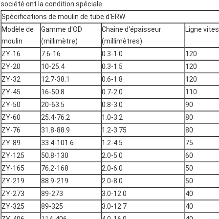
société ont la condition spéciale.
Spécifications de moulin de tube d'ERW
Modèle de
Gamme d'OD
Chaîne d'épaisseur
Ligne vite
moulin
(millimètre)
(millimètres)
ZY-16
7.6-16
0.3-1.0
120
ZY-20
10-25.4
0.3-1.5
120
ZY-32
12.7-38.1
0.6-1.8
120
ZY-45
16-50.8
0.7-2.0
110
ZY-50
20-63.5
0.8-3.0
90
ZY-60
25.4-76.2
1.0-3.2
80
ZY-76
31.8-88.9
1.2-3.75
80
ZY-89
33.4-101.6
1.2-4.5
75
ZY-125
50.8-130
2.0-5.0
60
ZY-165
76.2-168
2.0-6.0
50
ZY-219
88.9-219
2.0-8.0
50
ZY-273
89-273
3.0-12.0
40
ZY-325
89-325
3.0-12.7
40
ZY-406
114-406
4.0-16.0
40