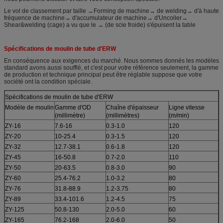
Le vol de classement par taille →Forming de machine→ de welding→ d'à haute
fréquence de machine→ d'accumulateur de machine→ d'Uncoiler→
Shear&welding (cage) a vu que le → (de scie froide) s'épuisent la table
Spécifications de moulin de tube d'ERW
En conséquence aux exigences du marché. Nous sommes donnés les modèles
standard avons aussi soufflé, et c'est pour votre référence seulement, la gamme
de production et technique principal peut être réglable suppose que votre
société ont la condition spéciale.
Spécifications de moulin de tube d'ERW
Modèle de moulin
Gamme d'OD
Chaîne d'épaisseur
Ligne vitesse
(millimètre)
(millimètres)
(m/min)
ZY-16
7.6-16
0.3-1.0
120
ZY-20
10-25.4
0.3-1.5
120
ZY-32
12.7-38.1
0.6-1.8
120
ZY-45
16-50.8
0.7-2.0
110
ZY-50
20-63.5
0.8-3.0
90
ZY-60
25.4-76.2
1.0-3.2
80
ZY-76
31.8-88.9
1.2-3.75
80
ZY-89
33.4-101.6
1.2-4.5
75
ZY-125
50.8-130
2.0-5.0
60
ZY-165
76.2-168
2.0-6.0
50