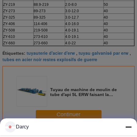
ZY-219
88.9-219
2.0-8.0
50
ZY-273
89-273
3.0-12.0
40
ZY-325
89-325
3.0-12.7
40
ZY-406
114-406
4.0-16.0
40
ZY-508
219-508
4.0-19.1
40
ZY-610
273-610
4.0-19.1
40
ZY-660
273-660
4.0-22
40
tuyauterie d'acier d'erw
tuyau galvanisé par erw
Étiquettes:
,
,
tubes en acier noir restes explosifs de guerre
Tuyau de machine de moulin de
tube d'api 5L ERW faisant la
machine 50m/Min
Continuer
Darcy
Moulin de tube d'ERW
Plus