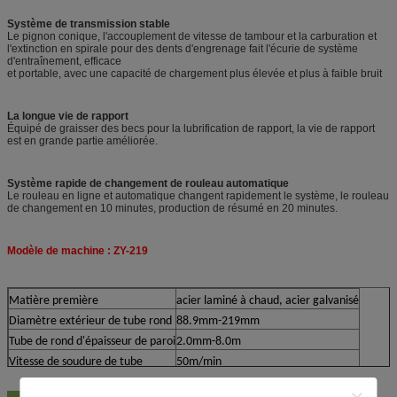
Système de transmission stable
Le pignon conique, l'accouplement de vitesse de tambour et la carburation et
l'extinction en spirale pour des dents d'engrenage fait l'écurie de système
d'entraînement, efficace
et portable, avec une capacité de chargement plus élevée et plus à faible bruit
La longue vie de rapport
Équipé de graisser des becs pour la lubrification de rapport, la vie de rapport
est en grande partie améliorée.
Système rapide de changement de rouleau automatique
Le rouleau en ligne et automatique changent rapidement le système, le rouleau
de changement en 10 minutes, production de résumé en 20 minutes.
Modèle de machine : ZY-219
Matière première
acier laminé à chaud, acier galvanisé
Diamètre extérieur de tube rond
88.9mm-219mm
Tube de rond d'épaisseur de paroi
2.0mm-8.0m
Vitesse de soudure de tube
50m/min