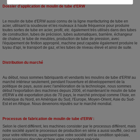
Dossier d'application de moulin de tube d'ERW
Le moulin de tube d'ERW aussi connu de la ligne manfacturing de tube en
acier, utilisant la soudeuse et les rouleaux à haute fréquence pour produire
toutes sortes de tube en acier, profil, etc. également très utilisés dans des tubes
de construction, tubes de précision, tubes automatiques, barrière, échangeur
de chaleur, le tube de meubles, production de tube de pression, avec
l'équipement de finition approprié, machine peut capable également produire le
tuyau d'api, le transport de gaz, et les tubes de niveau élevé et ainsi de suite.
Distribution du marché
Au début, nous sommes fabriquants et vendants les moulins de tube d'ERW au
marché intérieur seulement, pendant l'ouverture et développement de la
politique de pays, aussi avec l'amélioration de la technologie, nous sommes
début l'exportation des machines depuis 2006, et maintenant le moulin de tube
d'ERW a été exportation plus de 70 pays, le marché principal comme l'Asie, en
Amérique du Nord, en Amérique du Sud, l'Europe, Moyen-Orient, Asie du Sud-
Est et en Afrique. Nous devenons réputés sur le marché mondial.
Processus de fabrication de moulin de tube d'ERW :
Selon le client différent, les machines consister par le processus différent, mais
notre société ayant le processus de production en série a aussi soufflé, ceci est
pour votre référence, supposent que votre société ont la condition spéciale,
nous pourrions discuter et faire votre conception spéciale.