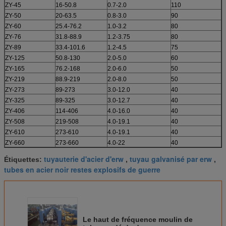
ZY-45
16-50.8
0.7-2.0
110
ZY-50
20-63.5
0.8-3.0
90
ZY-60
25.4-76.2
1.0-3.2
80
ZY-76
31.8-88.9
1.2-3.75
80
ZY-89
33.4-101.6
1.2-4.5
75
ZY-125
50.8-130
2.0-5.0
60
ZY-165
76.2-168
2.0-6.0
50
ZY-219
88.9-219
2.0-8.0
50
ZY-273
89-273
3.0-12.0
40
ZY-325
89-325
3.0-12.7
40
ZY-406
114-406
4.0-16.0
40
ZY-508
219-508
4.0-19.1
40
ZY-610
273-610
4.0-19.1
40
ZY-660
273-660
4.0-22
40
tuyauterie d'acier d'erw
tuyau galvanisé par erw
Étiquettes:
,
,
tubes en acier noir restes explosifs de guerre
Le haut de fréquence moulin de