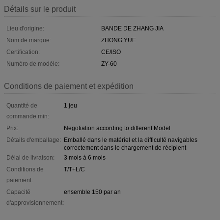
Détails sur le produit
Lieu d'origine:
BANDE DE ZHANG JIA
Nom de marque:
ZHONG YUE
Certification:
CE/ISO
Numéro de modèle:
ZY-60
Conditions de paiement et expédition
Quantité de
1 jeu
commande min:
Prix:
Negotiation according to different Model
Détails d'emballage:
Emballé dans le matériel et la difficulté navigables
correctement dans le chargement de récipient
Délai de livraison:
3 mois à 6 mois
Conditions de
T/T+L/C
paiement:
Capacité
ensemble 150 par an
d'approvisionnement: