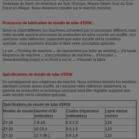
Amérique du Nord, en Amérique du Sud, l'Europe, Moyen-Orient, Asie du Sud-
Est et en Afrique. Nous devenons réputés sur le marché mondial.
Processus de fabrication de moulin de tube d'ERW :
Selon le client différent, les machines consistent par le processus différent, mais
notre société ayant le processus de production en série comme ont soufflé, ceci
sont pour votre référence, supposent que votre société ont la condition
spéciale, nous pourrions discuter et faire votre conception spéciale.
Le vol →Forming de machine→ de classement par taille de welding→ d'à haute
fréquence de machine→ d'accumulateur de machine→ d'Uncoiler→
Shear&welding (cage) a vu (froid a vu) le → s'épuiser la table
Spécifications de moulin de tube d'ERW
En conséquence aux exigences du marché. Nous sommes donnés les modèles
standard comme avons soufflé, et c'est pour votre référence seulement, la
gamme de production et technique principal peut être réglable suppose que
votre société ont la condition spéciale.
Spécifications de moulin de tube d'ERW
Modèle de moulin
Gamme d'OD
Chaîne d'épaisseur
Ligne vitesse
(millimètre)
(millimètres)
(m/min)
ZY-16
7.6-16
0.3-1.0
120
ZY-20
10-25.4
0.3-1.5
120
ZY-32
12.7-38.1
0.6-1.8
120