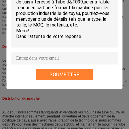
La production de tube est une industrie qui ont besoin de la machine qualifiée
et du lien expérimenté de technologie ensemble pour fabriquer les produits,
cette signifie que la machine et l'expérience sont les deux importantes, notre
société sont seulement la fabrication de moulin de tube d'ERW que l'auto-
machine d'utilisation pour produire les tubes en acier dans la grande quantité,
nous améliorent notre machine avec les courir pour obtenir la technologie
expérimentée. Choisissez-nous, vous sont obtiennent non seulement la
machine de nous, vous sont l'obtiennent également a éprouvé la technologie
de nous.
Dossier d'application de moulin de tube d'ERW
Le moulin de tube d'ERW comme connu de la ligne manfacturing de tube en
acier, utilisant la soudeuse et les rouleaux à haute fréquence pour produire
toutes sortes de tube en acier, profil, etc. également très utilisés dans des tubes
de construction, tubes de précision, tubes automatiques, barrière, échangeur
SOUMETTRE
de chaleur, le tube de meubles, production de tube de pression, avec
l'équipement approprié de finissage, machine peut capable également produire
le tuyau d'api, le transport de gaz, et les tubes de niveau élevé et ainsi de suite.
Distribution du marché
Au début, nous sommes fabriquants et vendants les moulins de tube d'ERW au
marché intérieur seulement, pendant l'ouverture et développement de la
politique de pays, aussi avec l'amélioration de la technologie, nous sommes
début l'exportation des machines depuis 2006, et maintenant le moulin de tube
d'ERW a été exportation plus de 70 pays, le marché principal comme l'Asie, en