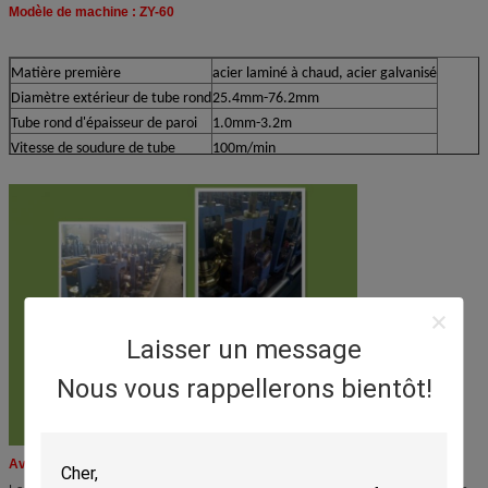
Modèle de machine : ZY-60
Matière première
acier laminé à chaud, acier galvanisé
Diamètre extérieur de tube rond
25.4mm-76.2mm
Tube rond d'épaisseur de paroi
1.0mm-3.2m
Vitesse de soudure de tube
100m/min
Laisser un message
Nous vous rappellerons bientôt!
Avantage