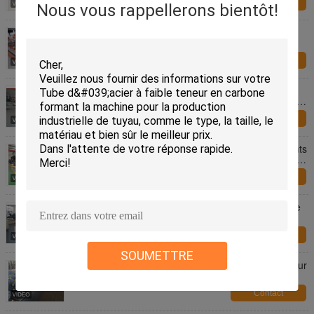
Contact
Nous vous rappellerons bientôt!
Tuyau d'acier standard d'en formant la machine,
tube formant l'équipement
Contact
Les usines de tubes d'acier standard ISO. Φ114 ∙
325 mm grande machine de broyeur de tubes pour
la production de tuyaux structurels, d'eau et
Contact
d'énergie.
Machines de fabrication de tubes SS et équipements
de formage de rouleaux en acier galvanisé pour la
production de tubes soudés
Contact
Tuyau d'acier de haute précision faisant la machine
avec le courant à haute fréquence
Contact
SOUMETTRE
Bas tuyau d'acier de Cabon rendant la machine pour
le tube de Furnitire de grande taille
Contact