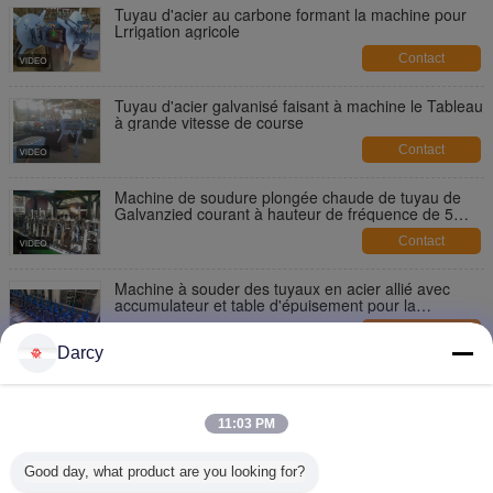
Tuyau d'acier au carbone formant la machine pour
Lrrigation agricole
Contact
Tuyau d'acier galvanisé faisant à machine le Tableau
à grande vitesse de course
Contact
Machine de soudure plongée chaude de tuyau de
Galvanzied courant à hauteur de fréquence de 5
pouces
Contact
Machine à souder des tuyaux en acier allié avec
accumulateur et table d'épuisement pour la
production continue de tuyaux industriels
Contact
Darcy
Machine d'essai hydraulique de grande taille de 3 de
pouce d'acier inoxydable moulins de tube
11:03 PM
Contact
Tuyau d'acier à grande vitesse faisant la machine
Good day, what product are you looking for?
pour la sécurité de tuyau de construction